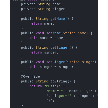
    private 
String
 name;

    private 
String
 singer;

    public 
String
get
Name
() {

return
 name;

    }

    public 
void
set
Name
(
String name
) {

this
.name = name;

    }

    public 
String
get
Singer
() {

return
 singer;

    }

    public 
void
set
Singer
(
String singer
) {

this
.singer = singer;

    }

    @Override

    public 
String
 toString() {

return
"Music{"
 +

"name='"
 + name + 
'\''
 +

", singer='"
 + singer + 
'\''
 +
'}'
;

    }
