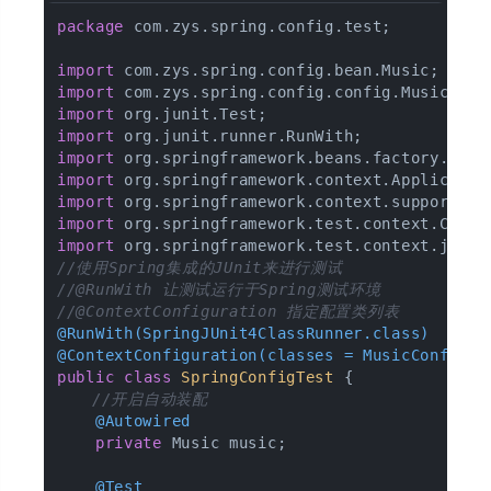
package
 com.zys.spring.config.test;

import
import
import
import
import
import
import
import
import
//使用Spring集成的JUnit来进行测试
//@RunWith 让测试运行于Spring测试环境
//@ContextConfiguration 指定配置类列表
@RunWith(SpringJUnit4ClassRunner.class)
@ContextConfiguration(classes = MusicConfig.c
public
class
SpringConfigTest
{

//开启自动装配
@Autowired
private
 Music music;

@Test