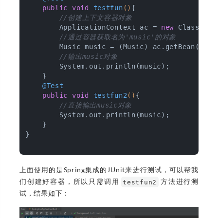
public
void
testfun
()
{

//创建上下文容器对象
        ApplicationContext ac = 
new
 ClassPath
//通过容器获取名为'music'的对象
        Music music = (Music) ac.getBean(
"mus
//输出music对象
        System.out.println(music);

    }

@Test
public
void
testfun2
()
{

//直接输出music对象
        System.out.println(music);

    }

}

上面使用的是Spring集成的JUnit来进行测试，可以帮我
们创建好容器，所以只需调用
方法进行测
testfun2
试，结果如下：