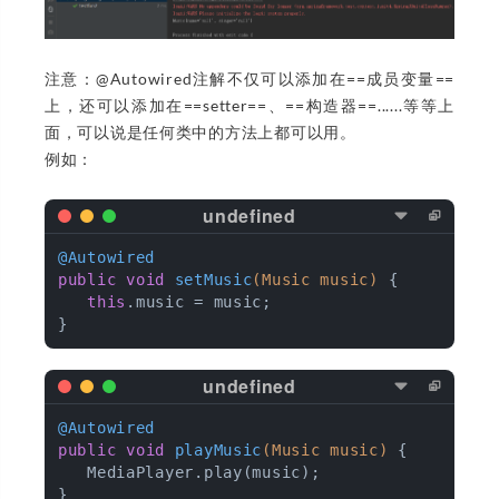
注意：@Autowired注解不仅可以添加在==成员变量==
上，还可以添加在==setter==、==构造器==......等等上
面，可以说是任何类中的方法上都可以用。
例如：
@Autowired
public
void
setMusic
(Music music)
{

this
.music = music;

@Autowired
public
void
playMusic
(Music music)
{

   MediaPlayer.play(music);
