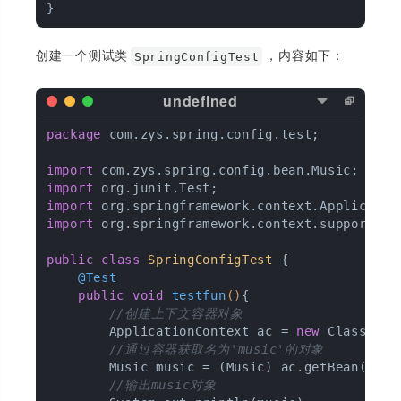
创建一个测试类
，内容如下：
SpringConfigTest
package
 com.zys.spring.config.test;

import
import
import
import
 org.springframework.context.support.Cl
public
class
SpringConfigTest
{

@Test
public
void
testfun
()
{

//创建上下文容器对象
        ApplicationContext ac = 
new
 ClassPath
//通过容器获取名为'music'的对象
        Music music = (Music) ac.getBean(
"mus
//输出music对象