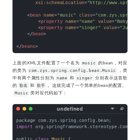
xsi:schemaLocation
=
"http://www.springf
<
bean
name
=
"music"
class
=
"com.zys.spring.
<
property
name
=
"name"
value
=
"Baby"
 >
<
<
property
name
=
"singer"
value
=
"Justin
</
bean
>
</
beans
>
上面的XML文件配置了一个名为
的bean，对应
music
的类为
，类
com.zys.spring.config.bean.Music
中有两个属性分别为
和
分别表示这首歌
name
singer
的
和
。这就完成了一个简单的bean的配置。
歌名
歌手
类对应代码如下：
Music
import
 org.springframework.stereotype.Componen
public 
class
Music
{
