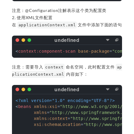
注意：@Configuration注解表示这个类为配置类
2. 使用XML文件配置
在
文件中添加下面的语句
applicationContext.xml
<
context:component-scan
base-package
=
"com.zys
注意：需要导入
命名空间，此时配置文件
context
ap
内容如下：
plicationContext.xml
<?xml version="1.0" encoding="UTF-8"?>
<
beans
xmlns:xsi
=
"http://www.w3.org/2001/XMLS
xmlns
=
"http://www.springframework.org/
xmlns:context
=
"http://www.springframew
xsi:schemaLocation
=
"http://www.springf