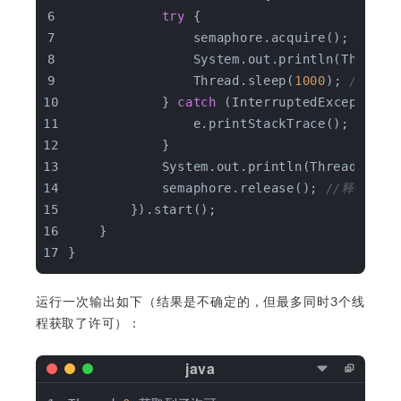
try
 {
                semaphore.acquire(); 
//获
                System.out.println(Thread.
                Thread.sleep(
1000
); 
//模拟
            } 
catch
 (InterruptedException 
                e.printStackTrace();
            }
            System.out.println(Thread.curr
            semaphore.release(); 
//释放许可
        }).start();
    }
}
运行一次输出如下（结果是不确定的，但最多同时3个线
程获取了许可）：