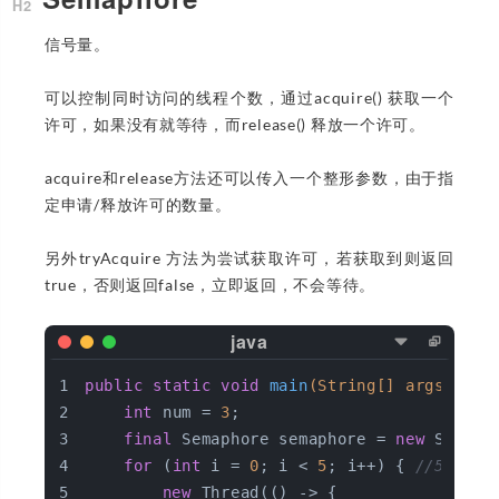
信号量。
可以控制同时访问的线程个数，通过acquire() 获取一个
许可，如果没有就等待，而release() 释放一个许可。
acquire和release方法还可以传入一个整形参数，由于指
定申请/释放许可的数量。
另外tryAcquire 方法为尝试获取许可，若获取到则返回
true，否则返回false，立即返回，不会等待。
public
static
void
main
(String[] args)
{
int
 num = 
3
;
final
 Semaphore semaphore = 
new
 Semaph
for
 (
int
 i = 
0
; i < 
5
; i++) { 
//5个线
new
 Thread(() -> {