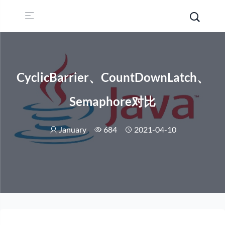
CyclicBarrier、CountDownLatch、
Semaphore对比
January
684
2021-04-10