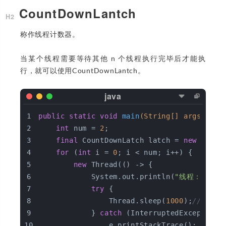
CountDownLantch
称作线程计数器。
当某个线程需要等待其他 n 个线程执行完毕后才能执
行，就可以使用CountDownLantch。
public
static
void
main
(String[] args)
thr
int
 num = 
2
;
final
 CountDownLatch latch = 
new
 Count
for
 (
int
 i = 
0
; i < num; i++) {
new
 Thread(() -> {
            System.out.println(
"线程："
 + T
try
 {
                Thread.sleep(
1000
);
//模拟处
            } 
catch
 (InterruptedException 
                e.printStackTrace();