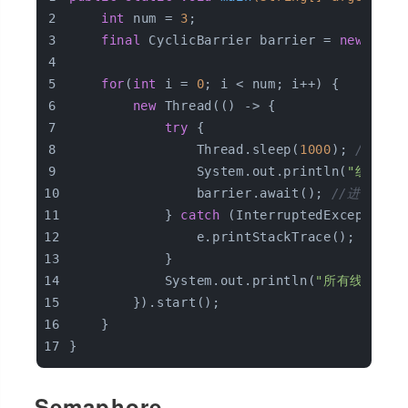
int
 num = 
3
;
final
 CyclicBarrier barrier = 
new
 Cycl
for
(
int
 i = 
0
; i < num; i++) {
new
 Thread(() -> {
try
 {
                Thread.sleep(
1000
); 
//模拟
                System.out.println(
"线程："
                barrier.await(); 
//进入bar
            } 
catch
 (InterruptedException 
                e.printStackTrace();
            }
            System.out.println(
"所有线程执行
        }).start();
    }
}
Semaphore