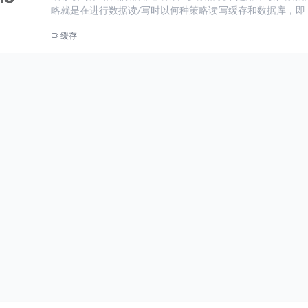
略就是在进行数据读/写时以何种策略读写缓存和数据库，即
是数据库，缓存中数据不存在怎么办，写请求时先更新数据
缓存
还是异步更新等一系列问题的方案。Cache Aside PatternCac