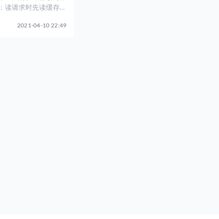
：读请求时先读缓存还
库还是缓存，同步更新
2021-04-10 22:49
he