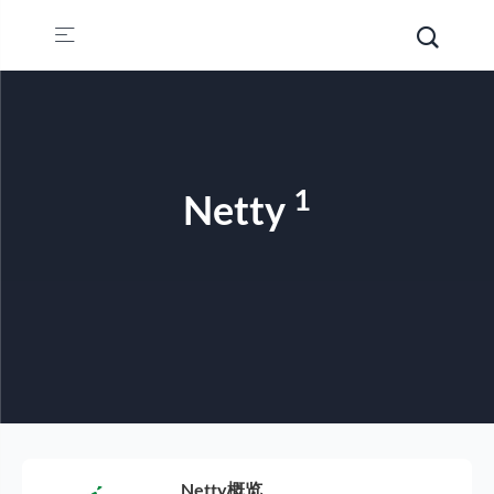
1
Netty
Netty概览